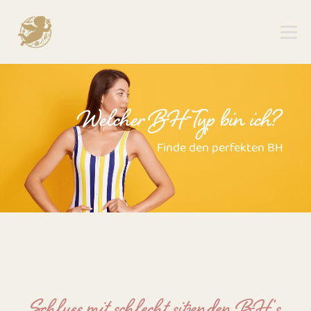
Welcher BH-Typ bin ich?
Finde den perfekten BH
Schluss mit schlecht sitzenden BH’s